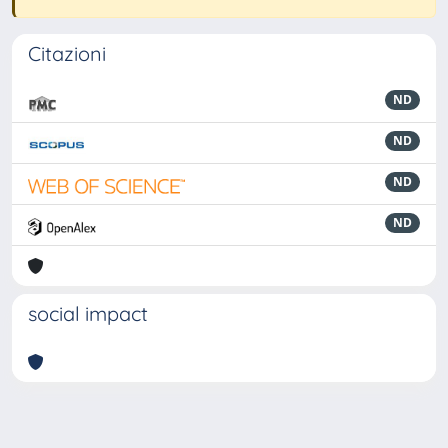
Citazioni
ND
ND
ND
ND
social impact