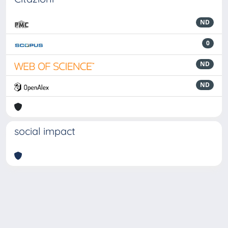
ND
0
ND
ND
social impact