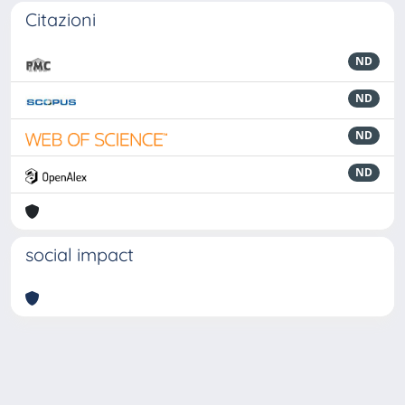
Citazioni
ND
ND
ND
ND
social impact