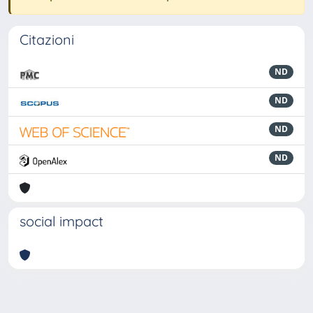
Citazioni
ND
ND
ND
ND
social impact