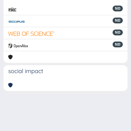
ND
ND
ND
ND
social impact