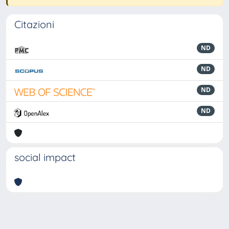
Citazioni
ND
ND
ND
ND
social impact