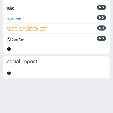
ND
ND
ND
ND
social impact