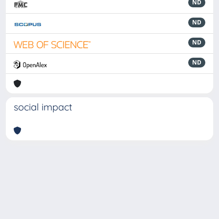
ND
ND
ND
ND
social impact
Powered by
IRIS
-
about IRIS
-