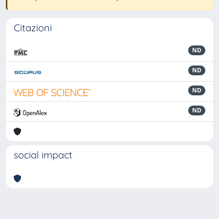
Citazioni
ND
ND
ND
ND
social impact