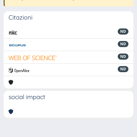
Citazioni
ND
ND
ND
ND
social impact