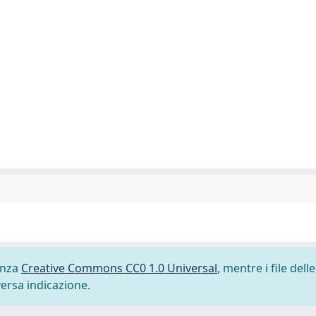
cenza
Creative Commons CC0 1.0 Universal
, mentre i file delle
versa indicazione.