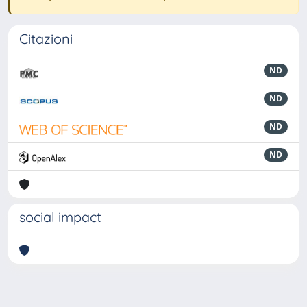
Citazioni
ND
ND
ND
ND
social impact