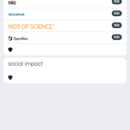
ND
ND
ND
ND
social impact
Powered by
IRIS
-
about IRIS
-