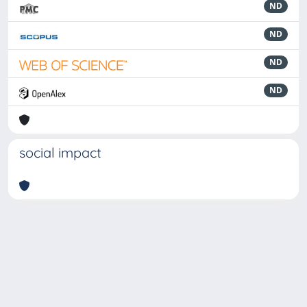
ND
ND
ND
ND
social impact
Powered by
IRIS
-
about IRIS
-