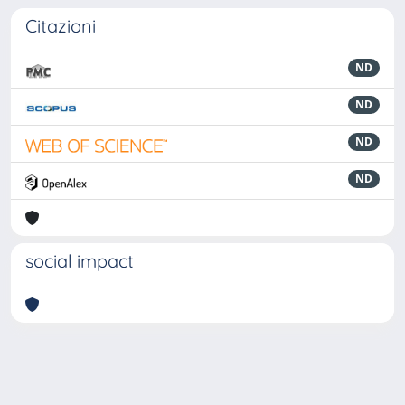
Citazioni
ND
ND
ND
ND
social impact