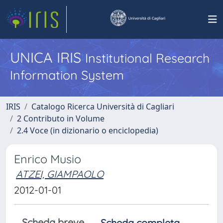
UNICA IRIS
Institutional Research
Information System
IRIS
Catalogo Ricerca Università di Cagliari
2 Contributo in Volume
2.4 Voce (in dizionario o enciclopedia)
Enrico Musio
ATZEI, GIAMPAOLO
2012-01-01
Scheda breve
Scheda completa