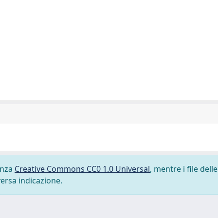
cenza
Creative Commons CC0 1.0 Universal
, mentre i file delle
versa indicazione.