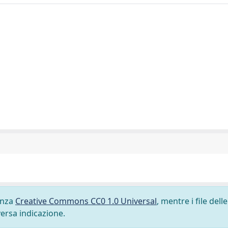
cenza
Creative Commons CC0 1.0 Universal
, mentre i file delle
versa indicazione.