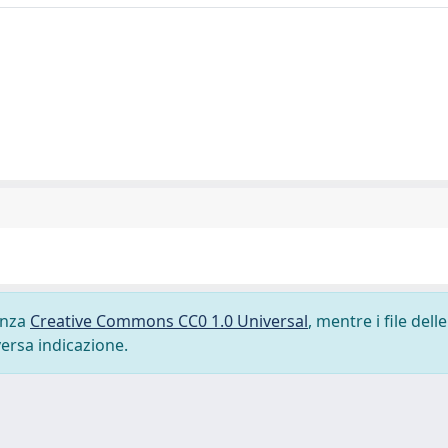
cenza
Creative Commons CC0 1.0 Universal
, mentre i file delle
versa indicazione.