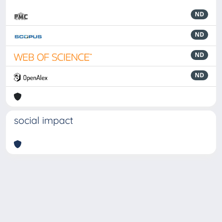
ND
ND
ND
ND
social impact