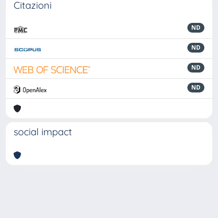
Citazioni
ND
ND
ND
ND
social impact