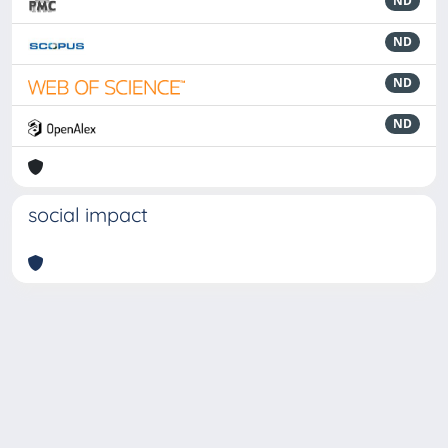
ND
ND
ND
ND
social impact
Powered by
IRIS
-
about IRIS
-