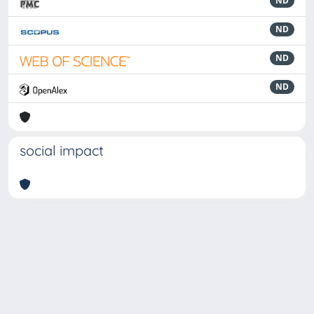
ND
ND
ND
ND
social impact
Powered by
IRIS
-
about IRIS
-