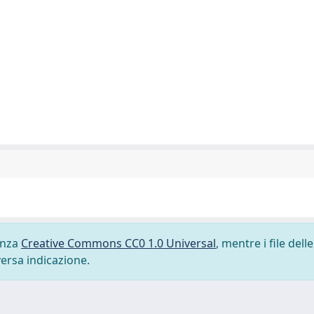
cenza
Creative Commons CC0 1.0 Universal
, mentre i file delle
versa indicazione.