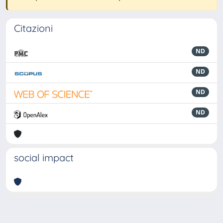
Citazioni
ND
ND
ND
ND
social impact