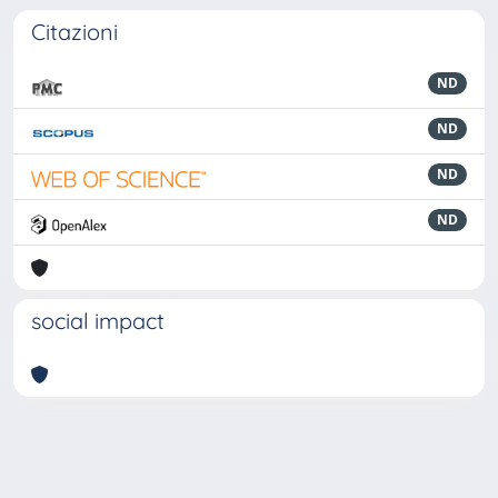
Citazioni
ND
ND
ND
ND
social impact