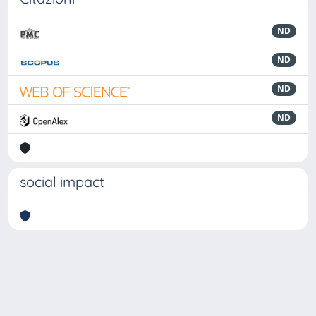
ND
ND
ND
ND
social impact