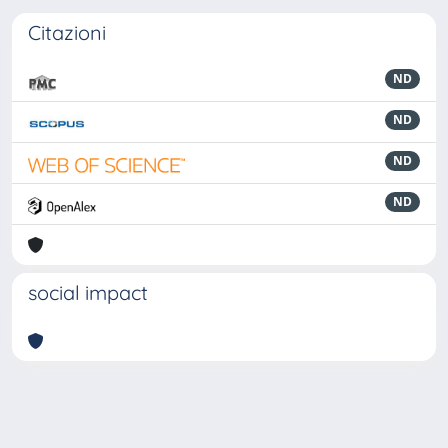
Citazioni
ND
ND
ND
ND
social impact