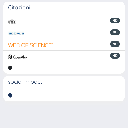
Citazioni
ND
ND
ND
ND
social impact