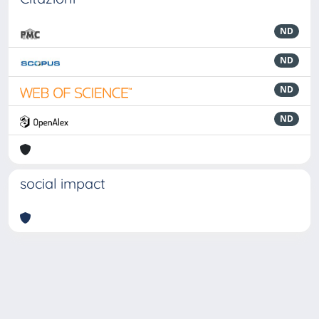
ND
ND
ND
ND
social impact