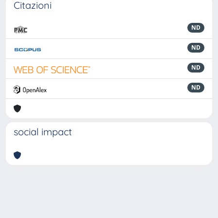
Citazioni
ND
ND
ND
ND
social impact