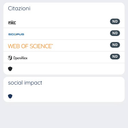
Citazioni
ND
ND
ND
ND
social impact