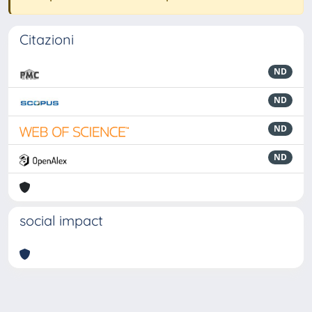
Citazioni
ND
ND
ND
ND
social impact