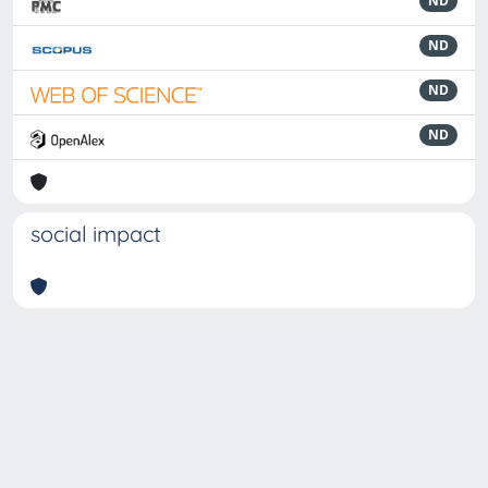
ND
ND
ND
ND
social impact
Powered by
IRIS
-
about IRIS
-