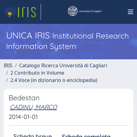
UNICA IRIS
Institutional Research
Information System
IRIS
Catalogo Ricerca Università di Cagliari
2 Contributo in Volume
2.4 Voce (in dizionario o enciclopedia)
Bedestan
CADINU, MARCO
2014-01-01
Scheda breve
Scheda completa