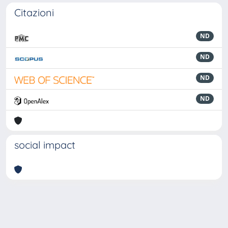
Citazioni
ND
ND
ND
ND
social impact