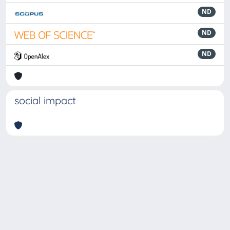
ND
ND
ND
social impact
Powered by
IRIS
-
about IRIS
-
Utilizzo dei cookie
-
Privacy
Copyright © 2026