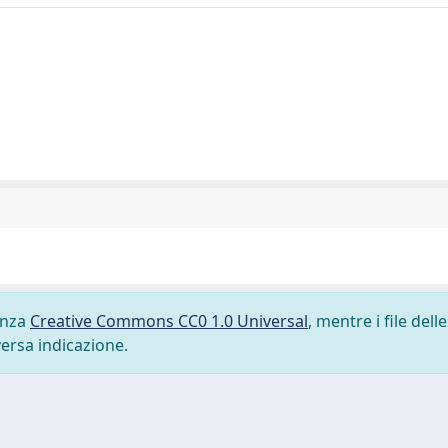
cenza
Creative Commons CC0 1.0 Universal
, mentre i file delle
versa indicazione.