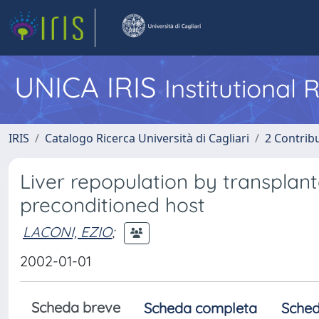
UNICA IRIS
Institutional
IRIS
Catalogo Ricerca Università di Cagliari
2 Contrib
Liver repopulation by transplan
preconditioned host
LACONI, EZIO
;
2002-01-01
Scheda breve
Scheda completa
Sched