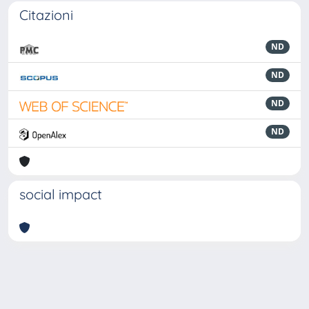
Citazioni
ND
ND
ND
ND
social impact