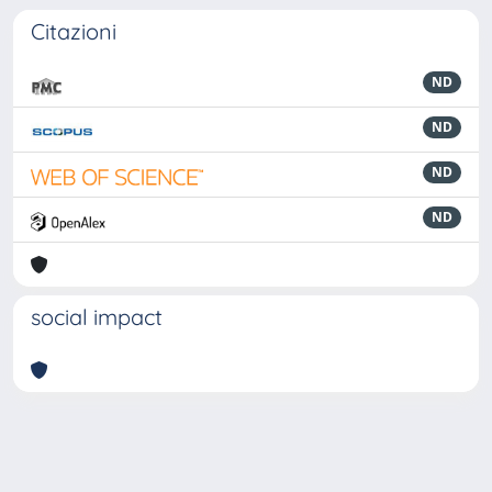
Citazioni
ND
ND
ND
ND
social impact