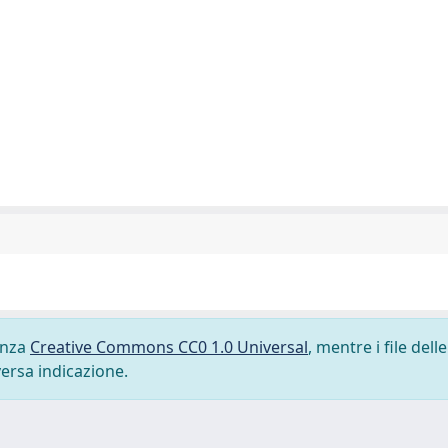
cenza
Creative Commons CC0 1.0 Universal
, mentre i file delle
versa indicazione.