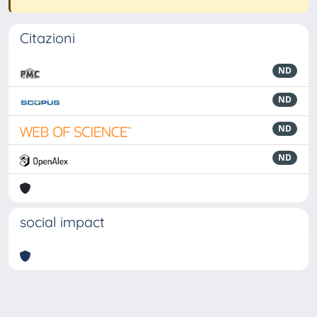
Citazioni
ND
ND
ND
ND
social impact