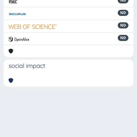
ND
ND
ND
ND
social impact
Powered by
IRIS
-
about IRIS
-