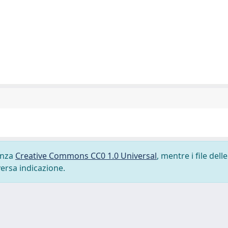
cenza
Creative Commons CC0 1.0 Universal
, mentre i file delle
versa indicazione.