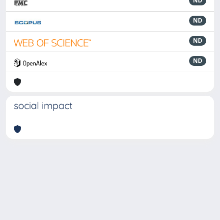
ND
ND
ND
ND
social impact
Powered by
IRIS
-
about IRIS
-