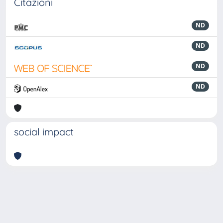
Citazioni
ND
ND
ND
ND
social impact