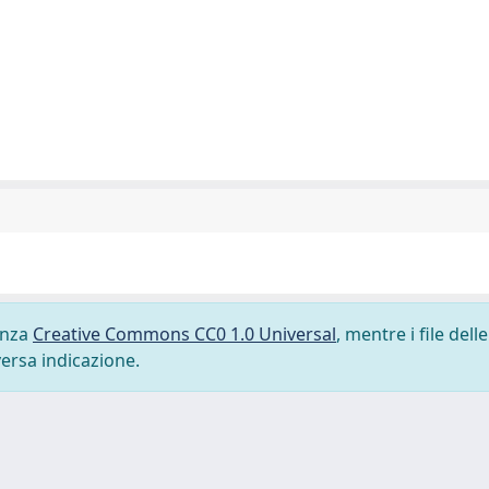
cenza
Creative Commons CC0 1.0 Universal
, mentre i file delle
versa indicazione.