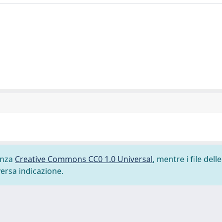
cenza
Creative Commons CC0 1.0 Universal
, mentre i file delle
versa indicazione.