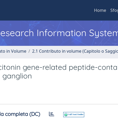
Home
Sfo
 Research Information Syste
uto in Volume
2.1 Contributo in volume (Capitolo o Saggi
itonin gene-related peptide-conta
 ganglion
a completa (DC)