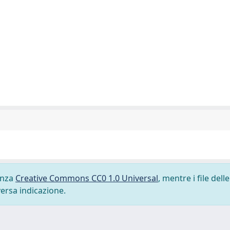
cenza
Creative Commons CC0 1.0 Universal
, mentre i file delle
versa indicazione.