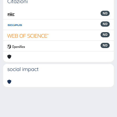
Citazioni
ND
ND
ND
ND
social impact