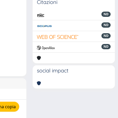
Citazioni
ND
ND
ND
ND
social impact
na copia