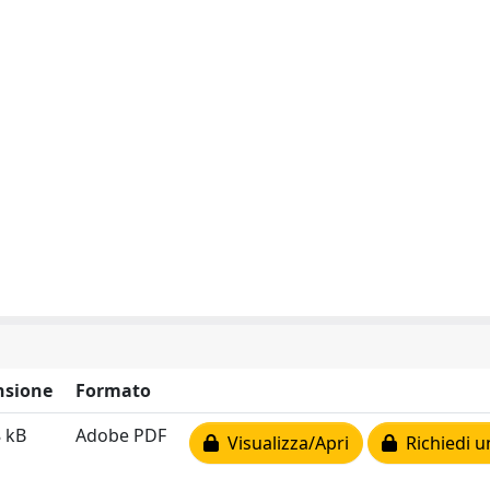
sione
Formato
 kB
Adobe PDF
Visualizza/Apri
Richiedi u