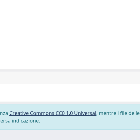
cenza
Creative Commons CC0 1.0 Universal
, mentre i file delle
versa indicazione.